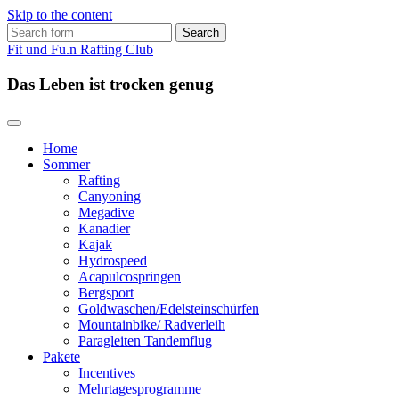
Skip to the content
Search
for:
Fit und Fu.n Rafting Club
Das Leben ist trocken genug
Home
Sommer
Rafting
Canyoning
Megadive
Kanadier
Kajak
Hydrospeed
Acapulcospringen
Bergsport
Goldwaschen/Edelsteinschürfen
Mountainbike/ Radverleih
Paragleiten Tandemflug
Pakete
Incentives
Mehrtagesprogramme