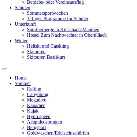
Betriebs- oder Vereinsausflug
Schulen
Sommersportwochen
3-Tages Programme für Schüler
Unterkunft
Sportherberge in Kötschach-Mauthen
Hostel Zum Nachtwächter in Obertilliach
Winter
Heliski und Catskiing
Skitouren
Skitouren Basiskurs
Toggle
search
Home
field
Sommer
Rafting
Canyoning
Megadive
Kanadier
Kajak
Hydrospeed
Acapulcospringen
Bergsport
Goldwaschen/Edelsteinschürfen