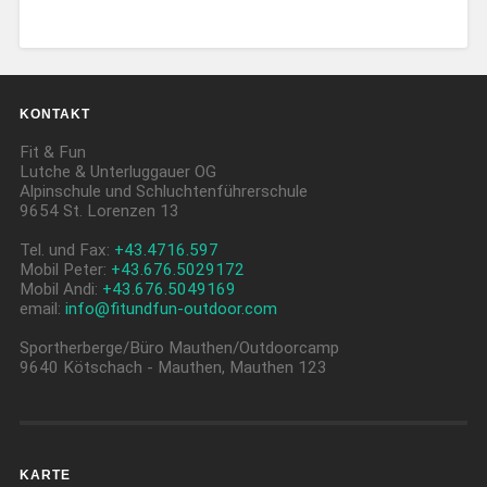
KONTAKT
Fit & Fun
Lutche & Unterluggauer OG
Alpinschule und Schluchtenführerschule
9654 St. Lorenzen 13
Tel. und Fax:
+43.4716.597
Mobil Peter:
+43.676.5029172
Mobil Andi:
+43.676.5049169
email:
info@fitundfun-outdoor.com
Sportherberge/Büro Mauthen/Outdoorcamp
9640 Kötschach - Mauthen, Mauthen 123
KARTE