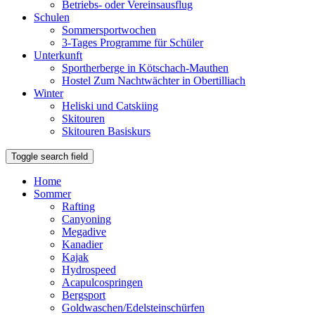
Betriebs- oder Vereinsausflug
Schulen
Sommersportwochen
3-Tages Programme für Schüler
Unterkunft
Sportherberge in Kötschach-Mauthen
Hostel Zum Nachtwächter in Obertilliach
Winter
Heliski und Catskiing
Skitouren
Skitouren Basiskurs
Toggle search field
Home
Sommer
Rafting
Canyoning
Megadive
Kanadier
Kajak
Hydrospeed
Acapulcospringen
Bergsport
Goldwaschen/Edelsteinschürfen