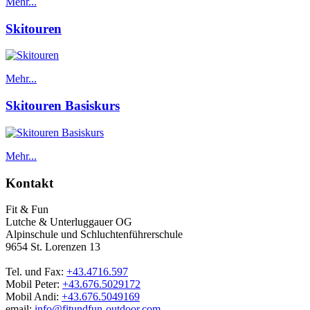
Mehr...
Skitouren
Mehr...
Skitouren Basiskurs
Mehr...
Kontakt
Fit & Fun
Lutche & Unterluggauer OG
Alpinschule und Schluchtenführerschule
9654 St. Lorenzen 13
Tel. und Fax:
+43.4716.597
Mobil Peter:
+43.676.5029172
Mobil Andi:
+43.676.5049169
email:
info@fitundfun-outdoor.com