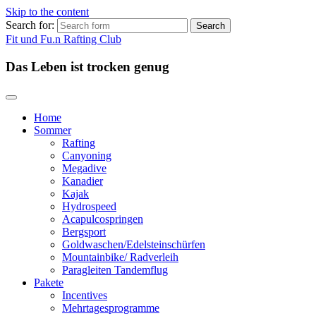
Skip to the content
Search for:
Fit und Fu.n Rafting Club
Das Leben ist trocken genug
Home
Sommer
Rafting
Canyoning
Megadive
Kanadier
Kajak
Hydrospeed
Acapulcospringen
Bergsport
Goldwaschen/Edelsteinschürfen
Mountainbike/ Radverleih
Paragleiten Tandemflug
Pakete
Incentives
Mehrtagesprogramme