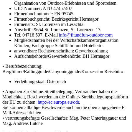
Organisation von Outdoor-Erlebnissen und Sportreisen
UID-Nummer: ATU 47457407
Firmenbuchnummer: FN 95745
Firmenbuchgericht: Bezirksgericht Hermagor
Firmensitz: St. Lorenzen im Lesachtal
Anschrift: 9654 St. Lorenzen, St. Lorenzen 13
Tel. 04716 597, E-Mail
info@fitundfun-outdoor.com
Mitgliedschaften bei der Wirtschaftskammerorganisation
Kärnten, Fachgruppe Schifffahrt und Hotellerie
anwendbare Rechtsvorschriften: Gewerbeordnung
Aufsichtsbehörde/Gewerbebehörde: BH Hermagor
• Berufsbezeichnung:
Bergführer/Raftingguide/Canyoningguide/Konzession Reisebüro
Verleihungsstaat: Österreich
• Angaben zur Online-Streitbeilegung: Verbraucher haben die
Möglichkeit, Beschwerden an die Online- Streitbeilegungsplattform
der EU zu richten:
http://ec.europa.eu/odr
.
Sie können allfällige Beschwerde auch an die oben angegebene E-
Mail-Adresse richten.
• vertretungsbefugte Gesellschafter: Mag. Peter Unterluggauer und
Mag. Andreas Lutche