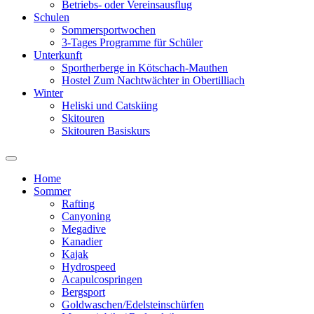
Betriebs- oder Vereinsausflug
Schulen
Sommersportwochen
3-Tages Programme für Schüler
Unterkunft
Sportherberge in Kötschach-Mauthen
Hostel Zum Nachtwächter in Obertilliach
Winter
Heliski und Catskiing
Skitouren
Skitouren Basiskurs
Toggle
search
Home
field
Sommer
Rafting
Canyoning
Megadive
Kanadier
Kajak
Hydrospeed
Acapulcospringen
Bergsport
Goldwaschen/Edelsteinschürfen