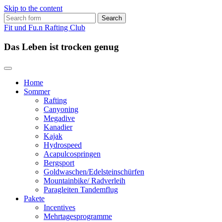
Skip to the content
Search
for:
Fit und Fu.n Rafting Club
Das Leben ist trocken genug
Home
Sommer
Rafting
Canyoning
Megadive
Kanadier
Kajak
Hydrospeed
Acapulcospringen
Bergsport
Goldwaschen/Edelsteinschürfen
Mountainbike/ Radverleih
Paragleiten Tandemflug
Pakete
Incentives
Mehrtagesprogramme