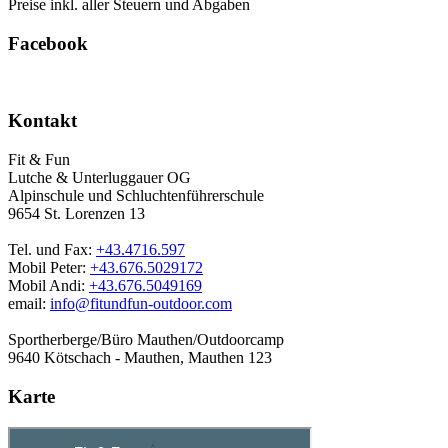
Preise inkl. aller Steuern und Abgaben
Facebook
Kontakt
Fit & Fun
Lutche & Unterluggauer OG
Alpinschule und Schluchtenführerschule
9654 St. Lorenzen 13
Tel. und Fax:
+43.4716.597
Mobil Peter:
+43.676.5029172
Mobil Andi:
+43.676.5049169
email:
info@fitundfun-outdoor.com
Sportherberge/Büro Mauthen/Outdoorcamp
9640 Kötschach - Mauthen, Mauthen 123
Karte