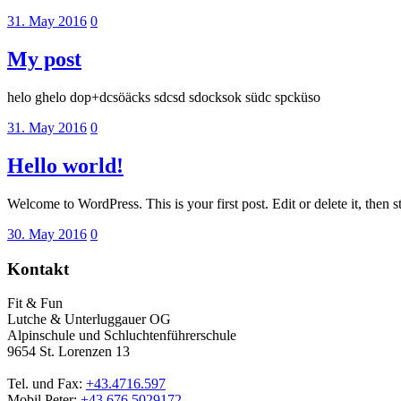
31. May 2016
0
My post
helo ghelo dop+dcsöäcks sdcsd sdocksok südc spcküso
31. May 2016
0
Hello world!
Welcome to WordPress. This is your first post. Edit or delete it, then st
30. May 2016
0
Kontakt
Fit & Fun
Lutche & Unterluggauer OG
Alpinschule und Schluchtenführerschule
9654 St. Lorenzen 13
Tel. und Fax:
+43.4716.597
Mobil Peter:
+43.676.5029172