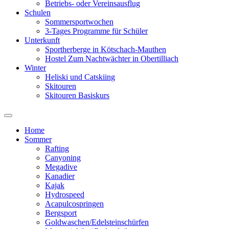
Betriebs- oder Vereinsausflug
Schulen
Sommersportwochen
3-Tages Programme für Schüler
Unterkunft
Sportherberge in Kötschach-Mauthen
Hostel Zum Nachtwächter in Obertilliach
Winter
Heliski und Catskiing
Skitouren
Skitouren Basiskurs
Toggle
search
Home
field
Sommer
Rafting
Canyoning
Megadive
Kanadier
Kajak
Hydrospeed
Acapulcospringen
Bergsport
Goldwaschen/Edelsteinschürfen