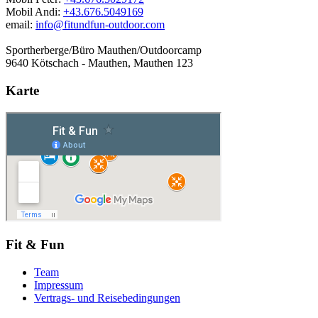
Mobil Andi:
+43.676.5049169
email:
info@fitundfun-outdoor.com
Sportherberge/Büro Mauthen/Outdoorcamp
9640 Kötschach - Mauthen, Mauthen 123
Karte
Fit & Fun
Team
Impressum
Vertrags- und Reisebedingungen