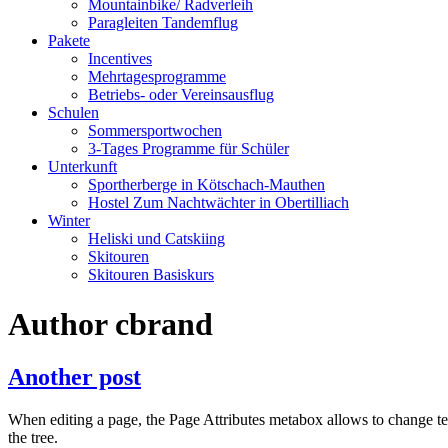
Mountainbike/ Radverleih
Paragleiten Tandemflug
Pakete
Incentives
Mehrtagesprogramme
Betriebs- oder Vereinsausflug
Schulen
Sommersportwochen
3-Tages Programme für Schüler
Unterkunft
Sportherberge in Kötschach-Mauthen
Hostel Zum Nachtwächter in Obertilliach
Winter
Heliski und Catskiing
Skitouren
Skitouren Basiskurs
Author
cbrand
Another post
When editing a page, the Page Attributes metabox allows to change tem
the tree.