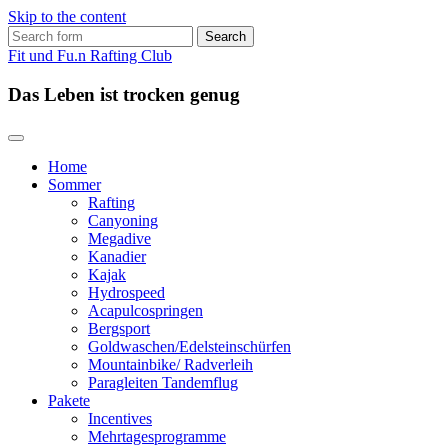
Skip to the content
Search
for:
Fit und Fu.n Rafting Club
Das Leben ist trocken genug
Home
Sommer
Rafting
Canyoning
Megadive
Kanadier
Kajak
Hydrospeed
Acapulcospringen
Bergsport
Goldwaschen/Edelsteinschürfen
Mountainbike/ Radverleih
Paragleiten Tandemflug
Pakete
Incentives
Mehrtagesprogramme